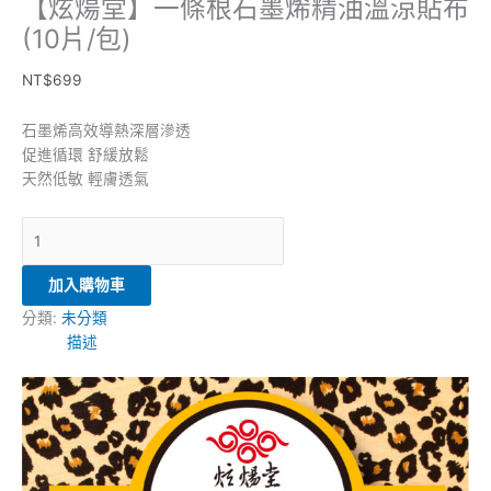
【炫煬堂】一條根石墨烯精油溫涼貼布
(10片/包)
NT$
699
石墨烯高效導熱深層滲透
促進循環 舒緩放鬆
天然低敏 輕膚透氣
加入購物車
分類:
未分類
描述