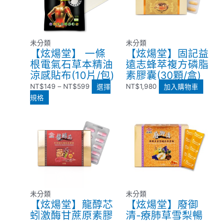
多
NT$149
種
到
款
NT$599
式。
未分類
未分類
可
【炫煬堂】 一條
【炫煬堂】固記益
在
根電氣石草本精油
遠志蜂萃複方磷脂
產
涼感貼布(10片/包)
素膠囊(30顆/盒)
品
NT$
149
–
NT$
599
選擇
NT$
1,980
加入購物車
頁
規格
面
選
擇
選
項
未分類
未分類
【炫煬堂】龍醇芯
【炫煬堂】廢御
蚓激酶甘蔗原素膠
清-療肺草雪梨暢