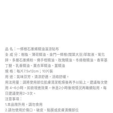
品 名：一條根石墨烯精油溫涼貼布
全 成 分：樹脂、薄荷精油、金門一條根(闊葉大豆)萃取液、氧化
鋅、多層石墨烯粉、佛手柑精油、玫瑰精油、冬綠樹精油、香草基
丁醚、乳香精油、薰衣草精油、薑精油
規 格：每片7.5x12cm；10片裝
用 途：氣味芬芳，清涼舒適，活絡舒緩。
用法用量：請將使用部位肌膚清潔乾燥後再予以貼上，建議每次使
用 4~6小時，如欲增進效果，休息2小時後視情況再繼續貼用，每
日建議使用2~3次。
注意事項：
1.本品限外用，請勿食用
2.請勿使用於傷口、破皮、黏膜或皮膚潰爛部位