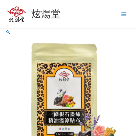
跳
【炫
至
煬
炫煬堂
主
堂】
要
一
內
條
🔍
容
根
石
墨
烯
精
油
溫
涼
貼
布
(10
片/
包)
數
量