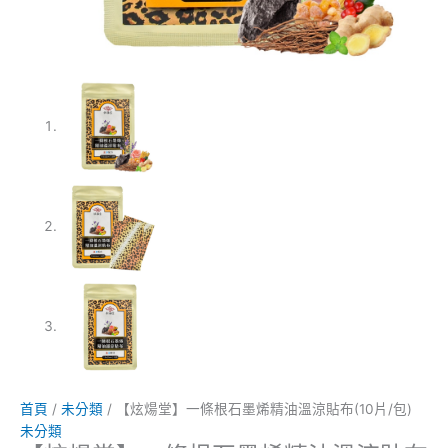
首頁
/
未分類
/ 【炫煬堂】一條根石墨烯精油溫涼貼布(10片/包)
未分類