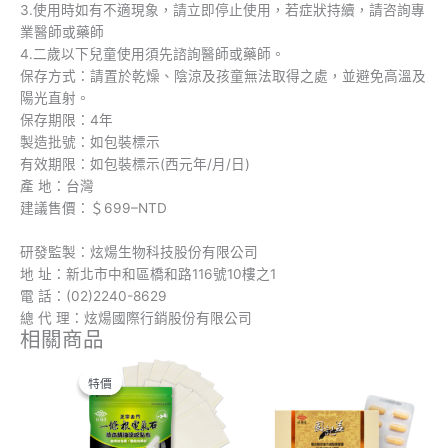
3.使用時如有不適現象，請立即停止使用，若症狀持續，請咨詢專
業醫師或藥師
4.二歲以下兒童使用須先諮詢醫師或藥師。
保存方式：請置於乾燥、陰涼及孩童無法取得之處，並避免高溫及
陽光直射。
保存期限：4年
製造批號：如包裝標示
有效期限：如包裝標示(西元年/月/日)
產 地：台灣
建議售價：＄699–NTD
研發監製：炫煬生物科技股份有限公司
地 址：新北市中和區橋和路116號10樓之1
電 話：(02)2240-8629
總 代 理：炫煬國際行銷股份有限公司
相關商品
此
價
產
格
特價
特價
品
範
有
圍：